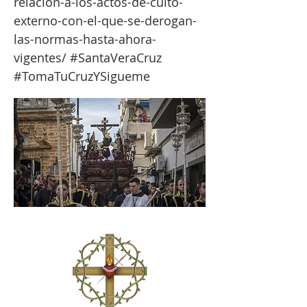
relacion-a-los-actos-de-culto-
externo-con-el-que-se-derogan-
las-normas-hasta-ahora-
vigentes/
#SantaVeraCruz
#TomaTuCruzYSigueme