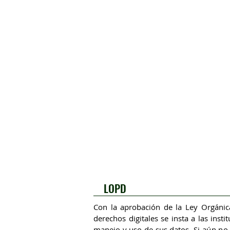
LOPD
Con la aprobación de la Ley Orgánic
derechos digitales se insta a las inst
manejo y uso de sus datos.
Si aún no