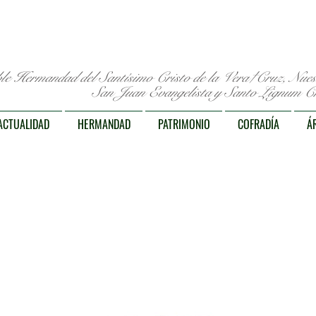
le Hermandad del Santísimo Cristo de la Vera†Cruz, Nue
San Juan Evangelista y Santo Lignum Cr
ACTUALIDAD
HERMANDAD
PATRIMONIO
COFRADÍA
Á