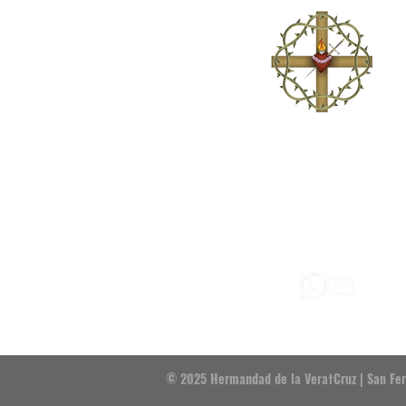
Venerable Hermandad del Santísimo Cristo de la Vera
Señora del Mayor Dolor, San Juan Evangelista y Santo
Fundada en 1784.
Establecida canónicamente en la Capill
Santísimo Cristo de la Vera†Cruz.
© 2025 Hermandad de la Vera†Cruz | San Fe