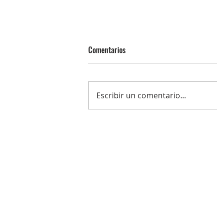
Comentarios
Escribir un comentario...
El Consejo de Hermandades anunc
las designaciones de la próxima
Cuaresma y Semana Santa 2025