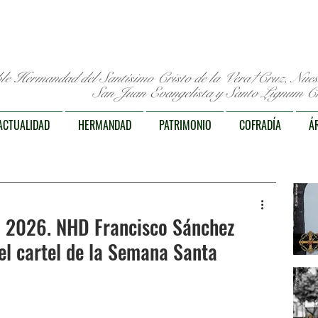
le Hermandad del Santísimo Cristo de la Vera†Cruz, Nue
San Juan Evangelista y Santo Lignum Cr
ACTUALIDAD
HERMANDAD
PATRIMONIO
COFRADÍA
Á
 2026. NHD Francisco Sánchez
l cartel de la Semana Santa