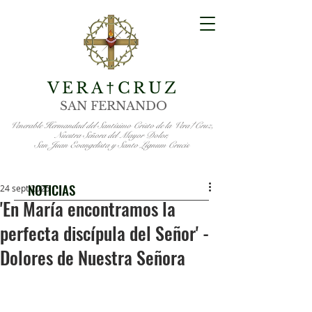
VERA
CRUZ
†
SAN FERNANDO
Venerable Hermandad del Santísimo Cristo de la Vera†Cruz,
Nuestra Señora del Mayor Dolor,
San Juan Evangelista y Santo Lignum Crucis
NOTICIAS
24 sept 2025
'En María encontramos la
perfecta discípula del Señor' -
Dolores de Nuestra Señora