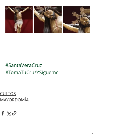
#SantaVeraCruz
#TomaTuCruzYSigueme
CULTOS
MAYORDOMÍA