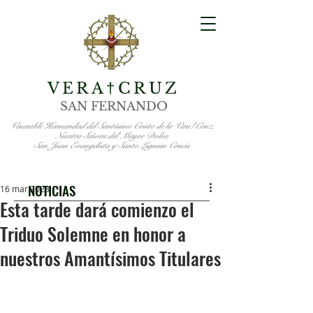
VERA
CRUZ
†
SAN FERNANDO
Venerable Hermandad del Santísimo Cristo de la Vera†Cruz,
Nuestra Señora del Mayor Dolor,
San Juan Evangelista y Santo Lignum Crucis
NOTICIAS
16 mar 2023
Esta tarde dará comienzo el
Triduo Solemne en honor a
nuestros Amantísimos Titulares