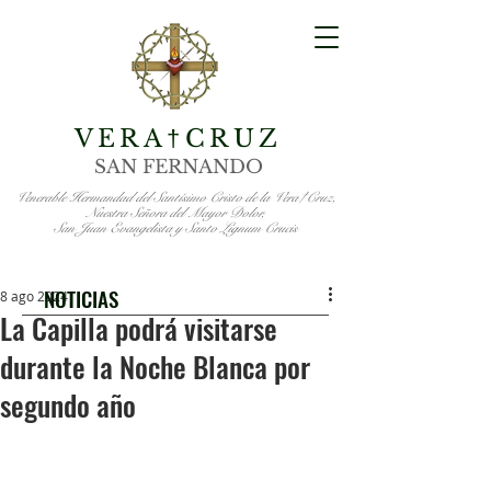
VERA
CRUZ
†
SAN FERNANDO
Venerable Hermandad del Santísimo Cristo de la Vera†Cruz,
Nuestra Señora del Mayor Dolor,
San Juan Evangelista y Santo Lignum Crucis
NOTICIAS
8 ago 2024
La Capilla podrá visitarse
durante la Noche Blanca por
segundo año