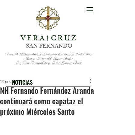
VERA
CRUZ
†
SAN FERNANDO
Venerable Hermandad del Santísimo Cristo de la Vera†Cruz,
Nuestra Señora del Mayor Dolor,
San Juan Evangelista y Santo Lignum Crucis
NOTICIAS
11 ene 2024
NH Fernando Fernández Aranda
continuará como capataz el
próximo Miércoles Santo