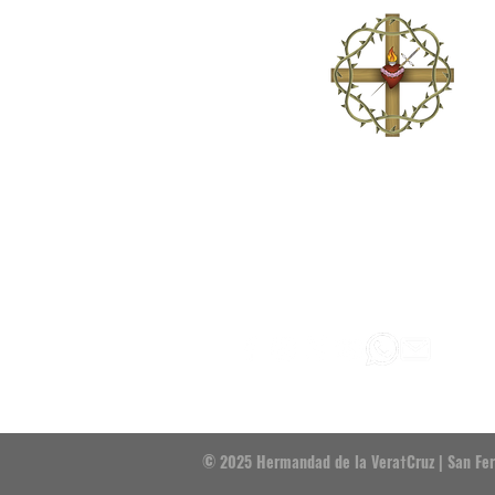
Venerable Hermandad del Santísimo Cristo de la Vera
Señora del Mayor Dolor, San Juan Evangelista y Santo
Fundada en 1784.
Establecida canónicamente en la Capill
Santísimo Cristo de la Vera†Cruz.
© 2025 Hermandad de la Vera†Cruz | San Fe