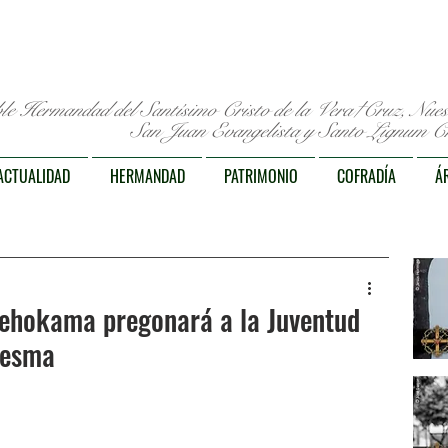
le Hermandad del Santísimo Cristo de la Vera†Cruz, Nue
San Juan Evangelista y Santo Lignum Cr
ACTUALIDAD
HERMANDAD
PATRIMONIO
COFRADÍA
Á
aehokama pregonará a la Juventud
resma