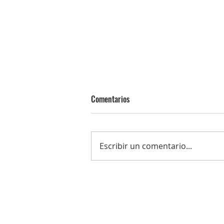
Comentarios
Escribir un comentario...
La nueva Junta de Gobierno tomar
posesión el domingo 9 de agosto