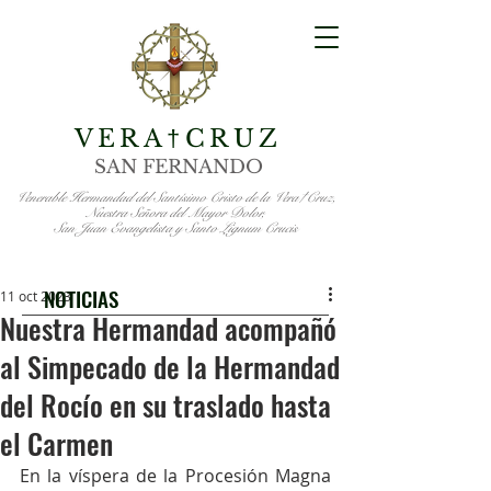
VERA
CRUZ
†
SAN FERNANDO
Venerable Hermandad del Santísimo Cristo de la Vera†Cruz,
Nuestra Señora del Mayor Dolor,
San Juan Evangelista y Santo Lignum Crucis
NOTICIAS
11 oct 2023
Nuestra Hermandad acompañó
al Simpecado de la Hermandad
del Rocío en su traslado hasta
el Carmen
En la víspera de la Procesión Magna 