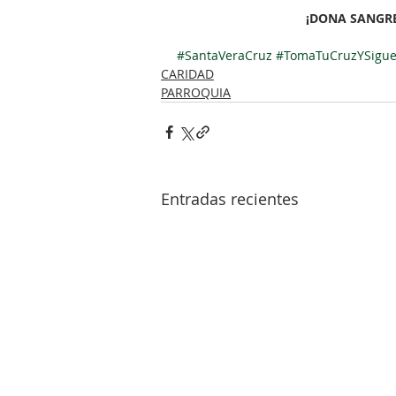
¡DONA SANGRE
⠀⠀
#SantaVeraCruz
#TomaTuCruzYSigu
CARIDAD
PARROQUIA
Entradas recientes