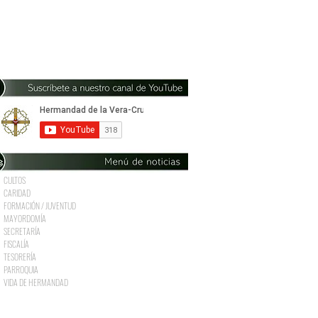
CULTOS
CARIDAD
FORMACIÓN / JUVENTUD
MAYORDOMÍA
SECRETARÍA
FISCALÍA
TESORERÍA
PARROQUIA
VIDA DE HERMANDAD