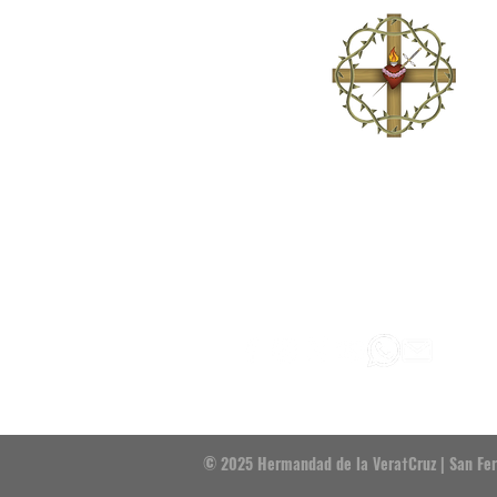
Venerable Hermandad del Santísimo Cristo de la Vera
Señora del Mayor Dolor, San Juan Evangelista y Santo
Fundada en 1784.
Establecida canónicamente en la Capill
Santísimo Cristo de la Vera†Cruz.
© 2025 Hermandad de la Vera†Cruz | San Fe