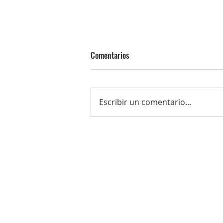
Comentarios
Escribir un comentario...
Junto al Santo Lignum Crucis la
Hermandad participó del Corpus
Parroquial