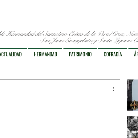
le Hermandad del Santísimo Cristo de la Vera†Cruz, Nue
San Juan Evangelista y Santo Lignum Cr
ACTUALIDAD
HERMANDAD
PATRIMONIO
COFRADÍA
Á