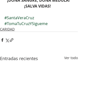
¡DONA SANGRE, DONA MÉDULA! 
¡SALVA VIDAS!⠀
⠀⠀
#SantaVeraCruz
#TomaTuCruzYSigueme
CARIDAD
Entradas recientes
Ver todo