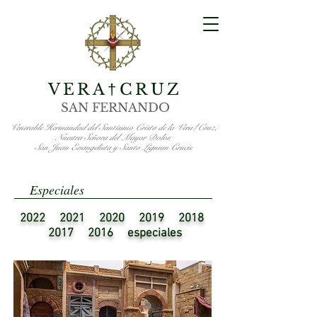
VERA
CRUZ
†
SAN FERNANDO
Venerable Hermandad del Santísimo Cristo de la Vera†Cruz,
Nuestra Señora del Mayor Dolor,
San Juan Evangelista y Santo Lignum Crucis
Especiales
2022
2021
2020
2019
2018
2017
2016
especiales