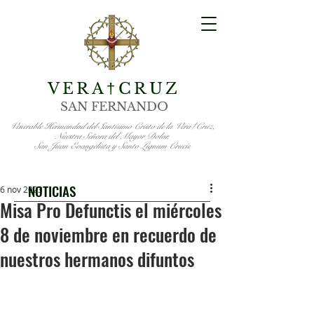
VERA
CRUZ
†
SAN FERNANDO
Venerable Hermandad del Santísimo Cristo de la Vera†Cruz,
Nuestra Señora del Mayor Dolor,
San Juan Evangelista y Santo Lignum Crucis
NOTICIAS
6 nov 2023
Misa Pro Defunctis el miércoles
8 de noviembre en recuerdo de
nuestros hermanos difuntos