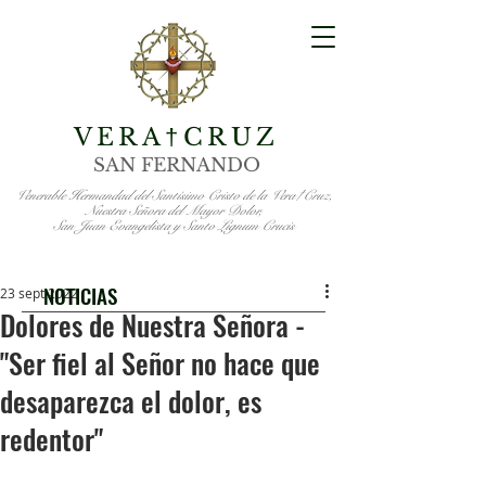
VERA
CRUZ
†
SAN FERNANDO
Venerable Hermandad del Santísimo Cristo de la Vera†Cruz,
Nuestra Señora del Mayor Dolor,
San Juan Evangelista y Santo Lignum Crucis
NOTICIAS
23 sept 2022
Dolores de Nuestra Señora -
"Ser fiel al Señor no hace que
desaparezca el dolor, es
redentor"